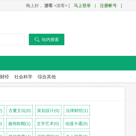
晚上好，
游客
<游客> [
马上登录
|
注册帐号
]

站内搜索
财经
社会科学
综合其他
)
古董文玩(0)
策划设计(0)
法律财经(1)
)
服饰鞋帽(1)
文学艺术(0)
动漫卡通(0)