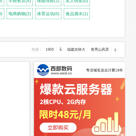
)
学校教育(4)
保险理财(2)
名人明星(0)
)
电商购物(2)
体育运动(0)
食品酒水(1)
热搜：
1905
å
福建农林大
青秀山风景
ç