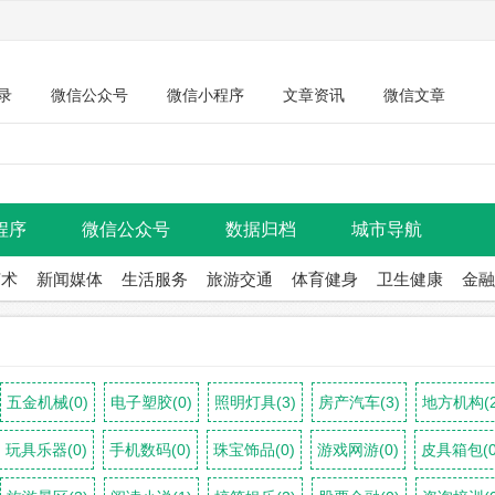
录
微信公众号
微信小程序
文章资讯
微信文章
程序
微信公众号
数据归档
城市导航
艺术
新闻媒体
生活服务
旅游交通
体育健身
卫生健康
金融
五金机械(0)
电子塑胶(0)
照明灯具(3)
房产汽车(3)
地方机构(2
玩具乐器(0)
手机数码(0)
珠宝饰品(0)
游戏网游(0)
皮具箱包(0