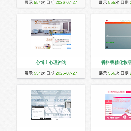
用药安全网（www.yongyao.net）自正
广东3+证书高考网为广
展示
554
次 日期
2026-07-27
展示
555
次 日期
式开通以来，凭借权威、专业、全面的
考生提供广州、深圳、
医药专业数据，以及强大的网络技术研
院校3+证书高考，职教
发与科学管理，目前已成为国内疾病药
包括广东白云学院、广
品数据全的医药健康门户网站。
关学院等学校高职高考
专业以及高职高考培训
广东高职高考报名时间
试培训等内容，欢迎访问
职高考网。
心博士心理咨询
香料香精化妆
心博士心理咨询是一家品牌连锁心理咨
中国香料香精化妆品工
展示
554
次 日期
2026-07-27
展示
556
次 日期
询机构，由一批海归心理咨询领域大咖
站,CAFFCI.ORG,
在国内组建的专业的心理咨询机构，拥
业协会,(简称中国香化协
有国内外心理硕士、精神心理科医师、
称:China Association o
国家二级心理咨询师、青少年心理咨询
Flavour and Cosmetic 
师、婚姻咨询师，为您提供：抑郁、焦
于1984年8月21日,是
虑、强迫、人格、压力、婚姻家庭、职
具有社会团体法人资格
场人际、青少年心理、两性心理等心理
协会.
咨询服务