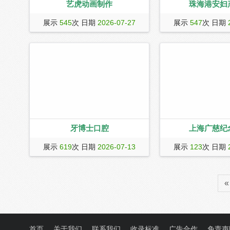
艺虎动画制作
珠海港安妇
艺虎文化是一家专业从事企业宣传片视
珠海港安妇产医院作为
展示
545
次 日期
2026-07-27
展示
547
次 日期
频拍摄制作公司，拥有专业的宣传片拍
机构，是一家集妇产医
摄制作团队，为企业提供全方位多领域
医疗美容于一体的专业
的视频解决方案，业务范围包含，宣传
开设有产科、妇科、不
片视频拍摄，动画视频制作，三维动
育、医疗美容科、整形
画，mg动画制作，企业宣传片拍摄，企
目，配套月子会所、产
业专题片制作等，欢迎来电咨询。400-
康管理，为妇、孕、产
804-9112
式、多方位的专业诊疗
话
牙博士口腔
上海广慈纪
牙博士口腔已覆盖上海、南京、苏州、
广慈纪念医院创立于199
展示
619
次 日期
2026-07-13
展示
123
次 日期
无锡江阴、浙江嘉兴、温州、台州、温
上海交通大学医学院附
岭、杭州、金华义乌等城市，形成全国
的高端中外合资合作医疗
三十多家连锁规模，专注于高层次、全
以来广慈医院已与商业
«
方位、完善、优质、专业、安全的口腔
各国驻沪领馆、政府机
诊疗服务，立志让牙博士成为成就美好
建立良好的合作关系，
回忆的地方。
和高端人群提供高质量
服务，同时努力寻求更
全、更多元化和精细化
首页
关于我们
联系我们
收录标准
广告合作
免责声