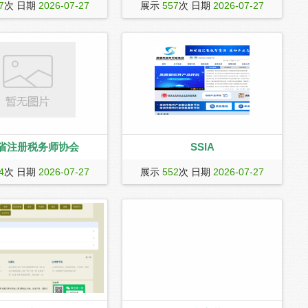
行业协会在全行业的大力支
盐城南洋国际机场位于江苏省盐城市亭
7
次 日期
2026-07-27
展示
557
次 日期
2026-07-27
行党的路线、方针、政策，
湖区南洋镇境内，距市中心8.3千米，为
中华人民共和国保险法》及
4C级公共航空运输（军民合用）机场，
度，牢固树立“自律为先，服
是一类航空开放口岸机场。
工作理念，依据“自愿、平等、
织原则和实事求是、公正公
商、自律为主、规范经营、
资源共享、共同发展的指导
自
省注册税务师协会
SSIA
税务师协会
网站描述
4
次 日期
2026-07-27
展示
552
次 日期
2026-07-27