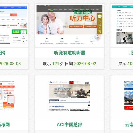
医网
听觉有道助听器
户|徐州导医|徐
听觉有道全国听力连锁验配西门子助听
北京心理心
2026-08-03
展示
121
次 日期
2026-08-02
展示
10
济区百姓提供最权
器、美国贝尔通助听器、瑞声达助听
心理健康服
健康资讯、就医
器、峰力助听器、斯达克等,行业内独有
广大家长排
的专家级听力验配系统。
碑，受到家
评，热忱欢
高考网
ACI中国总部
云