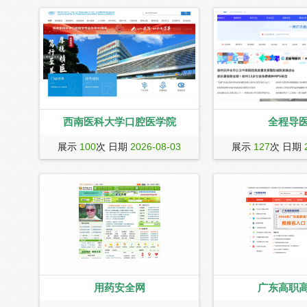
西南医科大学口腔医学院
全程导
西南医科大学口腔医学院附属口腔医院
全程导医网|淮海健康门
展示
100
次 日期
2026-08-03
展示
127
次 日期
前身是川南人民医院牙科，是四川省卫
州就医指南|为淮海经
生健康委直属的国家三级甲等口腔专科
威、最真实、最科学的
医院，也是国家住院医师规范化培训基
信息。
地、国家医师资格考试实践技能考试
（口腔类别）基地、四川省专业技术人
员继续教育基地、四川省医学继续教育
基地、四川省专科医师规范化培训基
地、四川省口腔医学会副
用药安全网
广东高职