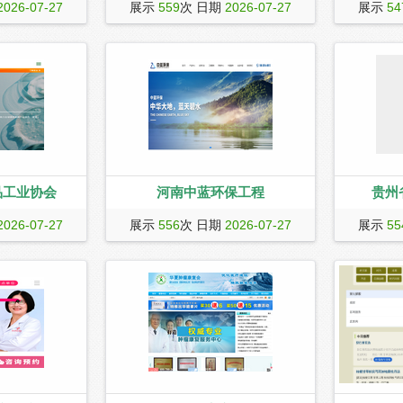
东中专|技校|中职
美国认证协会简称ACI，总部坐落于美国
云南省保险
2026-07-27
展示
559
次 日期
2026-07-27
展示
54
佛山等地区高职
加州洛杉矶，是由美国数十个著名院校
持下认真执
高考招生信息，
的专家教授共同组成的在全球范围内从
严格执行《
东科技学院、韶
事国际职业认证的专业机构，长期致力
保险规章制
招生简章，招生
于专家级高水平认证、考试服务，其认
务为重”的
等，一站式了解
证代表了当今职业认证的国际水平，国
公益”的组
、考试科目、考
际通用，具有广泛的代表性和很高的国
平、友好协
广东3+证书高
际权威性。
加强合作、
思想，履行
品工业协会
河南中蓝环保工程
贵州
业协会官方网
河南中蓝主营:一体化净水设备，地下水
贵州省注册
2026-07-27
展示
556
次 日期
2026-07-27
展示
55
中国香料香精化妆品工
除氟设备，井水除铁锰设备，超纯水设
会,英文名
备，无阀过滤器，纯水设备，一体化生
f Fragrance
活污处理设备,软化水设备,井水处理设
Industries),成立
备,中水处理设备,净水处理设备,反渗透
经国家民政部批准,
水处理设备,污水处理设备;环保工程,建
的国家一级工业
筑机电安装工程施工;水处理设备配件及
耗材、实验室仪器、教学设备销售,电
话。