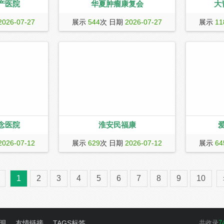
产医院
华夏肿瘤康复会
大
市医保定点医疗
华夏肿瘤康复网是专业的肿瘤康复服务
一个中医爱
2026-07-27
展示
544
次 日期
2026-07-27
展示
11
疗、月子服务、
机构，传导癌症新治疗、药物、食疗、
方和传统中
妇婴医疗机构。
心理等康复资讯，为会员提供个性化的
孕不育、计划生
康复服务，达到优化医疗途径，降低就
外科等科室项
医成本，实现活得更好、活得更长的目
后康复、婴儿健
的。
、儿提供一站
服务。，港安电
念医院
淮安民福康
2年12月，作为
民福康是专注大健康科普的健康领域知
爱帝宫月子
2026-07-12
展示
629
次 日期
2026-07-12
展示
64
属瑞金医院旗下
识平台,提供医院,专家,疾病,科室等详细
冕”的初心，
机构， 20多年
信息,由权威专家生产的科普视频,文章,
为万千新生
医疗保险公司、
问答,音频等权威内容,同时还打造了原创
活。
1
2
3
4
5
6
7
8
9
10
关、知名企业等
医疗漫画和直播栏目,向大众传播健康、
为在沪外籍人士
权威的科普知识.
、高标准的医疗
全面、更专业安
的品质服务。
明
友情链接
TAGS标签
共收录
7