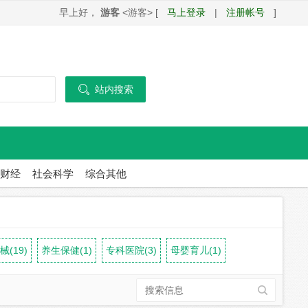
早上好，
游客
<游客> [
马上登录
|
注册帐号
]

站内搜索
财经
社会科学
综合其他
(19)
养生保健(1)
专科医院(3)
母婴育儿(1)