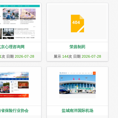
北京心理咨询网
荣昌制药
理咨询网是国内儿童青少年
荣昌制药成立于1993年，总部位于中国
1
次 日期
2026-07-28
展示
144
次 日期
2026-07-28
务行业的领先者，多年来为
烟台，是一家集研发、生产、销售、服
忧解难一直保持着极好的口
务为一体，横跨现代中药、小分子和生
长、社会及来访者的一致好
物制药、生物药物研发和生产服务
迎您与我们进行交流沟通。
（CDMO）、生物医药企业和项目孵化
四大领域的现代化制药企业。
南省保险行业协会
盐城南洋国际机场