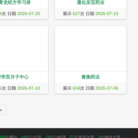
青龙经方学习录
通化东宝药业
好者收集、学习中医经典名
通化东宝药业股份有限公司始建于1985
8
次 日期
2026-07-20
展示
627
次 日期
2026-07-15
医知识的感悟、心得记录。
年，是集药品研发、生产及销售为一体
的国内著名药品生产企业，主要研发中
成药、化学药及生物制品，主要产品有
镇脑宁胶囊、东宝甘泰片、瑞格列奈片
－－“唐捷瑞”、恩格列净片－－“唐捷
恩”、重组人胰岛素－－“甘舒霖”、甘精
胰岛素－－“平舒霖”、门冬胰岛素－
－“锐舒霖”、利拉鲁肽注射液－－“统博
力”等系列产品。1994年8月，公司在上
交所挂牌上市。
爱帝宫月子中心
誉衡药业
中心秉承“以爱传承，用爱加
誉衡药业成立于2000年3月，是一家以
5
次 日期
2026-07-10
展示
634
次 日期
2026-07-06
“科学坐月子”的服务理念，
制药业务为核心，涵盖研发、生产、销
家庭定制尊贵的理想月子生
售等领域的现代化医药企业。
»
494
个网站，
44
个公众号，
18
个小程序，
57
个资讯文章，
9
个微信文章