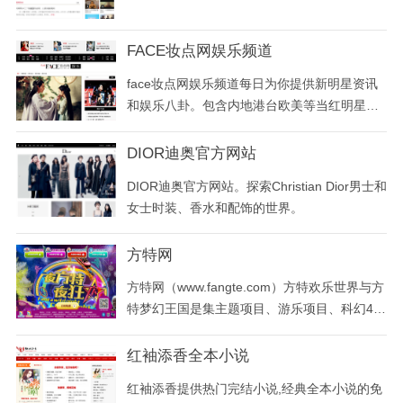
心
FACE妆点网娱乐频道
face妆点网娱乐频道每日为你提供新明星资讯
和娱乐八卦。包含内地港台欧美等当红明星的
新情况，新上映电影与热播剧的新情况都能一
手掌握，关注明星装扮跟随明星时尚走在潮流
DIOR迪奥官方网站
尖端。
DIOR迪奥官方网站。探索Christian Dior男士和
女士时装、香水和配饰的世界。
方特网
方特网（www.fangte.com）方特欢乐世界与方
特梦幻王国是集主题项目、游乐项目、科幻4D
电影、休闲及景观项目共300多个项目为一体
的高科技主题公园。
红袖添香全本小说
红袖添香提供热门完结小说,经典全本小说的免