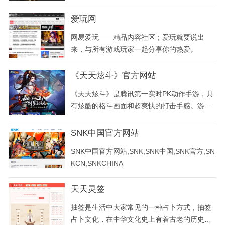
币、游戏装备、游戏账号、游戏点卡等在淘宝
游戏交易中心里应有尽有，安全快速的交易服
爱玩网
务是淘宝游戏交易平台的一大特色。交易模式
网易爱玩——精品内容社区；爱玩就要说出
以支付宝为担保形式进行。
来，与所有游戏玩家一起分享你的热爱。
《天天炫斗》官方网站
《天天炫斗》是腾讯第一实时PK动作手游，具
有炫酷的格斗画面和超爽快的打击手感。游戏
角色个性迥异、技能华丽酷炫，无限连击的全
屏大招，给人带来动作游戏巅峰体验。游戏中
SNK中国官方网站
有实时PK、公会争霸、组队闯关、语音聊天等
SNK中国官方网站,SNK,SNK中国,SNK官方,SN
多种好友互动玩法，还可变身成为BOSS、机
KCN,SNKCHINA
甲击溃敌人。新版本将更新角色觉醒系统，焕
然一新的主角
天天灵签
抽签是生活中大家常见的一种占卜方式，抽签
占卜文化，在中华文化史上有着古老的历史。