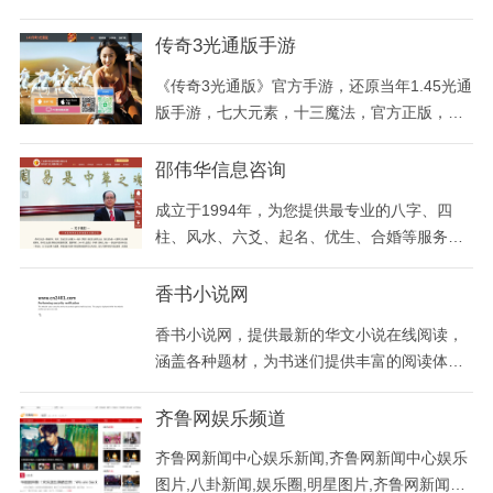
天天吉签为您提供线上解签服务，输入文字进
行解签，另有各种灵签在线抽签，欢迎大家使
传奇3光通版手游
用！
《传奇3光通版》官方手游，还原当年1.45光通
版手游，七大元素，十三魔法，官方正版，人
人平等
邵伟华信息咨询
成立于1994年，为您提供最专业的八字、四
柱、风水、六爻、起名、优生、合婚等服务，
由国内外著名的周易研究家、预测学家、易学
泰斗邵伟华先生一手创办，专注于信息咨询、
香书小说网
教学培训、吉祥产品等服务
香书小说网，提供最新的华文小说在线阅读，
涵盖各种题材，为书迷们提供丰富的阅读体
验。尽情探索小说的海洋，发现属于你的那本
书！
齐鲁网娱乐频道
齐鲁网新闻中心娱乐新闻,齐鲁网新闻中心娱乐
图片,八卦新闻,娱乐圈,明星图片,齐鲁网新闻中