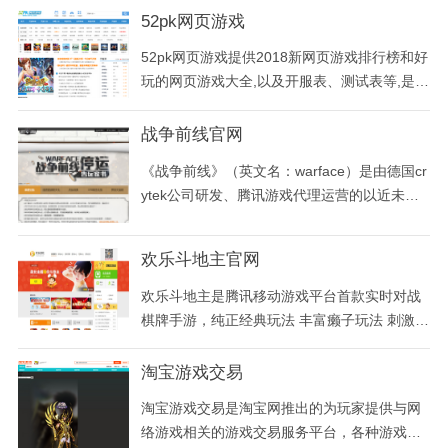
52pk网页游戏
52pk网页游戏提供2018新网页游戏排行榜和好
玩的网页游戏大全,以及开服表、测试表等,是国
内专业的网页游戏攻略网站.
战争前线官网
《战争前线》（英文名：warface）是由德国cr
ytek公司研发、腾讯游戏代理运营的以近未来
为世界观的一款军事射击类网游，游戏采用cryt
ek自有的cryengine3引擎打造，通过特色鲜明
欢乐斗地主官网
的四种职业、持续更新的pve任务、独具匠心的
pvp模式及丰富的diy枪械改造系统，为玩家打
欢乐斗地主是腾讯移动游戏平台首款实时对战
造真实的战争场景。并结合aaa级包装质量的ai
棋牌手游，纯正经典玩法 丰富癞子玩法 刺激挑
与物理
战赛玩法，全民在线牌技PK；您可以与亿万游
戏玩家同桌竞技，还可以和好友拼倍数、拼财
淘宝游戏交易
富，在游戏中感受到无处不在的欢乐！
淘宝游戏交易是淘宝网推出的为玩家提供与网
络游戏相关的游戏交易服务平台，各种游戏