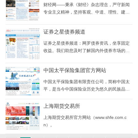
财经网——秉承《财经》杂志理念，严守新闻
专业主义精神，坚持客观、中道、理性、建设
性前提下批评性立场，整合《财经》杂志与财
讯传媒旗下20余家媒体资源，融汇贯通海内外
证券之星债券频道
同品质媒体精华，以专业的网络新闻采编团队
和强大的国际国内专家阵容，向希望一览海内
证券之星债券频道：网罗债券资讯，坐享固定
外重大财经新闻并寻求真相的访问者，提供全
收益。我们助您及时了解国内外债券市场的专
方位的新闻
业信息，准确把握交易所和银行间多个市场的
交易行情，深度挖掘各类债券的投资价值。
中国太平保险集团官方网站
中国太平保险集团有限责任公司，简称中国太
平，是当今中国保险业历史为悠久的民族品
牌。业务范围包括人寿保险、各种财产保险、
养老保险、意外保险和再保险；同时兼营保险
上海期货交易所
业务的相关业务，包括资产管理、证券和房地
上海期货交易所官方网站（www.shfe.com.c
产开发投资等。
n）。