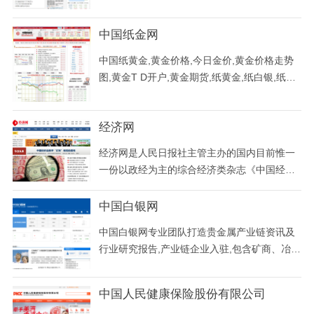
《金融时报》是以金融为特色的综合类财经报
纸，是党和国家在金融领域的重要舆论阵地和
中国纸金网
传播金融政策和信息的主渠道；是中国人民银
行和国家外汇管理局授权公布金融统计资料的
中国纸黄金,黄金价格,今日金价,黄金价格走势
惟一媒体，银保监会、证监会指定的重要信息
图,黄金T D开户,黄金期货,纸黄金,纸白银,纸铂
披露媒体。
金,黄金投资,实物黄金,贵金属投资服务的第一
站,为华人黄金投资者提供及时全面的黄金资
经济网
讯。
经济网是人民日报社主管主办的国内目前惟一
一份以政经为主的综合经济类杂志《中国经济
周刊》创办的国家一类新闻网站和专业财经类
网站。经济网坚持输出高品质的《中国经济周
中国白银网
刊》原创内容，为国内政经界、经济研究领域
中国白银网专业团队打造贵金属产业链资讯及
和产业界人士提供及时的经济政策资讯及产业
行业研究报告,产业链企业入驻,包含矿商、冶炼
信息服务。
企业、白银深加工商、白银贸易商、仓储企
业、物流企业等,提供涵盖华通现货白银、国际
中国人民健康保险股份有限公司
白银、上期所沪银主力合约、comex白银期