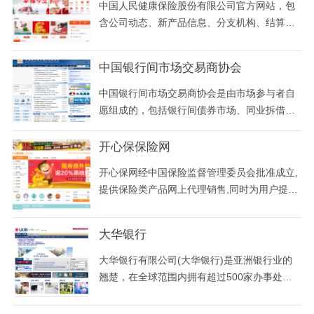
货、人民币汇率、上海黄金交易所黄金t+d、白
中国人民健康保险股份有限公司官方网站，包
银t+d等实时和历史行情.
含公司动态、新产品信息、分支机构、结算利
率查询、客户保单信息查询、业务员信息查
询、员工邮箱、培训系统登录、网站地图、法
中国银行间市场交易商协会
律声明、友情链接、收藏本站等。
中国银行间市场交易商协会是由市场参与者自
愿组成的，包括银行间债券市场、同业拆借市
场、外汇市场、票据市场和黄金市场在内的银
行间市场的自律组织，会址设在北京。
开心保保险网
开心保网经中国保险监督管理委员会批准成立,
提供保险类产品网上代理销售,同时为用户提供
各保险公司险种比价优惠功能,一站式服务,省钱
更安心.免费热线：4009-789-789
大华银行
大华银行有限公司(大华银行)是亚洲银行业的
翘楚，在全球范围内拥有超过500家办事处，
遍布亚太、西欧、北美19个国家和地区。自19
35年注册成立以来，大华银行通过有机增长和