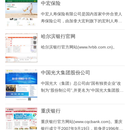
中宏保险
一系列的收购不断成长。大华银行立足于亚
洲，除了分布广泛的分支机构，还在中国、印
中宏人寿保险有限公司是国内首家中外合资人
度尼西亚、马来西亚、菲律宾、新加坡和泰国
寿保险公司，由加拿大宏利旗下的宏利人寿保
成立了子公司。
险（国际）有限公司和中国中化集团公司核心
成员——中化集团财务有限责任公司合资组
哈尔滨银行官网
建。
哈尔滨银行官方网站(www.hrbb.com.cn)。
中国光大集团股份公司
中国光大（集团）总公司由“国有独资企业”改
制为“股份制公司”,并更名为“中国光大集团股份
公司”。新成立的中国光大集团股份公司由国家
财政部和中央汇金投资有限责任公司共同发
重庆银行
起，财政部持股比例44.33%，汇金公司持股比
例55.67%。重组改制后, 中国光大集团股份公
重庆银行官方网站(www.cqcbank.com)。重庆
司（以下简称“中国光大集团”）将承继中国光
银行成立于2007年9月19日，前身是1996年成