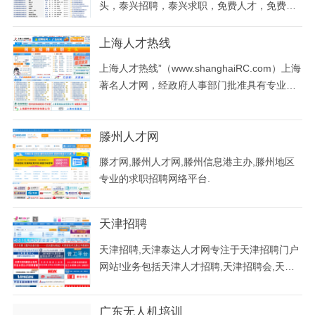
头，泰兴招聘，泰兴求职，免费人才，免费招
模大、服务功能全的人才资源供应商，向社会
聘,免费发布企业信息,兼职信息,视频应聘,院校
各界提供以下
毕业生信息
上海人才热线
上海人才热线”（www.shanghaiRC.com）上海
著名人才网，经政府人事部门批准具有专业资
质从事人才服务的机构《人才中介服务许可
证》，专业、权威！获《信得过人才服务机
滕州人才网
构》荣誉！首批获得政府人事部门颁发的人才
招聘服务经营许可证，人才服务行业协会理事
滕才网,滕州人才网,滕州信息港主办,滕州地区
单位，
专业的求职招聘网络平台.
天津招聘
天津招聘,天津泰达人才网专注于天津招聘门户
网站!业务包括天津人才招聘,天津招聘会,天津
大型招聘会,天津校园招聘,天津企业招聘,天津
招聘信息,泰达招聘,猎头招聘,招聘外包等,世界
广东无人机培训