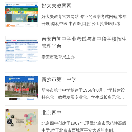
论文、教师论文、高会论文、林业论文等.
好大夫教育网
好大夫教育官方网站-专业的医学考试网站,常年
开展临床,中医,中西医,口腔,公卫执业医师考试
培训班,执业药师,护士资格,卫生职称考试辅导
班,面授加网上辅导通过率屡创新高！同时也提
泰安市初中学业考试与高中段学校招生
供卫生人才和医学考试报名动态信息和好大夫
管理平台
医学考试题库app下载。
泰安市教育局主办
新乡市第十中学
新乡市第十中学始建于1956年8月，“学校建设
特色化，教师发展专业化、学生成长多元化，
学校管理精细化”正在逐渐成为十中办学之品
牌，并在走进新课程中放射出无限的魅力。目
北京四中
前，学校有55个教学班，在校学生3100多名，
北京四中创建于1907年,现属北京市示范性高级
在职教职工有226人，其中特级教师7人，高级
中学,位于北京市西城区平安大道的南侧。