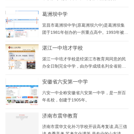
教师89人，一级教师72人，研究生学历12名，
学历达标率
葛洲坝中学
宜昌市葛洲坝中学(原葛洲坝六中)是葛洲坝集
团于1981年创办的一所重点高中。1993年被湖
北省教委批准升格为省直属重点中学；2000年
被湖北省人民政府教育督导室、省教育厅命名
湛江一中培才学校
为“湖北省示范高中”。2006年，学校移交市教
湛江一中培才学校是经湛江市教育局同意的民
育局管理，更名为宜昌市第二十中学。2010年
办全日制完全中学，由办学成绩名列全省前茅
3月，市委编办同意学校增挂“宜昌市葛洲坝中
的广东省重点中学湛江第一中学主办。湛江市
学”校牌
一级中学。 湛江一中培才学校秉承湛江一中“以
安徽省六安第一中学
人为本，和谐发展，力求冒尖”的办学理念和科
六安一中全称安徽省六安第一中学，是一所百
学高效的管理模式，并结合实际，开拓创新。
年名校，创建于1905年。
学校校服与湛江一中本部校服相同，体现了一
中人的
济南市震华教育
济南市震华文化补习学校开设高考复读,高三借
读,春季高考,艺考文化课等,是专业的山东济南