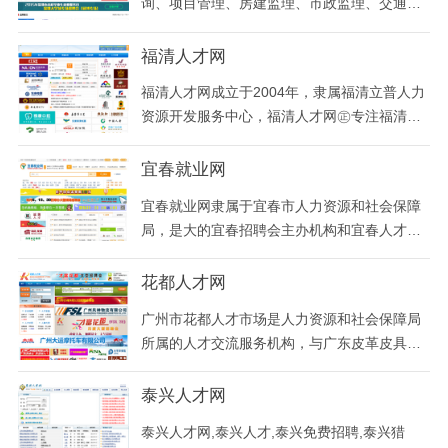
询、项目管理、房建监理、市政监理、交通监
理、石化监理、通信监理、园林监理、电力监
理、水利监理、装饰监理等监理行业人才求职
福清人才网
招聘网站。
福清人才网成立于2004年，隶属福清立普人力
资源开发服务中心，福清人才网㊣专注福清家
乡中小型企业人才招聘服务.汇集福清淘才网站
平台！福清人才网【LP91.COM】创办于2004
宜春就业网
年，福清立普人力资源开发服务中心㊣为福清
宜春就业网隶属于宜春市人力资源和社会保障
人才招聘行业网站树立榜样。
局，是大的宜春招聘会主办机构和宜春人才网
站，宜春人才市场唯一官方网站。汇聚新宜春
人才人事信息，宜春本地找工作首选平台！覆
花都人才网
盖樟树市，丰城市 高安市，靖安县，奉新县，
广州市花都人才市场是人力资源和社会保障局
上高县，宜丰县，铜鼓县，万载县，市十个县
所属的人才交流服务机构，与广东皮革皮具人
（市、区）、新余、萍乡等地区，每月6、1
才市场、广东汽车人才市场合署办公，自成立
5、30日定期
之日起就被赋予了全新的服务意识和管理理
泰兴人才网
念，竭诚为社会各单位和个人提供全方位、高
泰兴人才网,泰兴人才,泰兴免费招聘,泰兴猎
品质的人才资源相关服务，她是花都区目前规