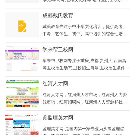
高考复读学校,学校师资雄厚,管理严格,学习氛
围浓厚,教学质量高
成都戴氏教育
戴氏教育专注于中小学文化培训，提供高考、
中考、艺体生、初中、高中培训的综合性培训
机构，依托强大的戴氏师资力量与教学资源，
拥有先进的教学内容开发与制作团队，致力于
学来帮卫校网
为广大学生提供个性化、互动化的学习体验。
学来帮卫校网专注于重庆,成都,贵州,江西南昌
等卫校招生动态,卫校招生简章,卫校招生条件,
卫校招生要求及分数线,卫校学校地址等招生信
息资讯。
红河人才网
红河人才网，红河州人才市场，红河州人力资
源市场，红河招聘网，红河州人力资源和社会
保障局，红河州人社局，红河州人事局人事人
才网，红河州人才市场管理办公室，红河州人
览监理英才网
才服务中心，红河州人力资源中心，红河州人
监理英才网-是国内第一家专业为从事监理咨
才市场唯一官方网站