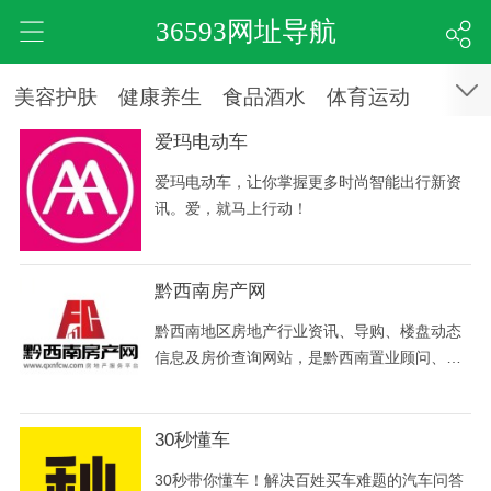
36593网址导航
美容护肤
健康养生
食品酒水
体育运动
爱玛电动车
爱玛电动车，让你掌握更多时尚智能出行新资
讯。爱，就马上行动！
黔西南房产网
黔西南地区房地产行业资讯、导购、楼盘动态
信息及房价查询网站，是黔西南置业顾问、房
产经纪人在线与客户即时聊天、互动的专业房
产信息服务平台，关注服务号随时与客户取得
联系，服务电话：0859-3666800。
30秒懂车
30秒带你懂车！解决百姓买车难题的汽车问答