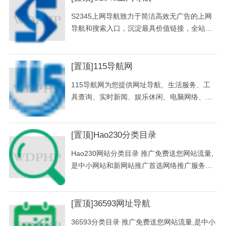
题。
S2345上网导航致力于简洁高效无广告的上网
导航和搜索入口，沉淀最具价值链接，全站无
商业推广，简约而不简单。
[置顶]115导航网
115导航网为您提供网址导航、生活服务、工
具查询、实时新闻、娱乐休闲、电脑网络、财
经证券、体育运动、教育教学、网上购物、行
业网站、地方网站等多种类别一站式上网导航
服务。“115导航网”力求打造最好的个性化微门
[置顶]Hao230分类目录
户导航平台，实现网站导航自主化、个性化、
Hao230网站分类目录 推广免费送您网站流量,
系统化，让更多的网友能够体验到上网的方便
是中小网站和新网站推广首选网络推广服务平
与快捷，为广大用户提供更完善，更强大的互
台.同时Hao230网站分类目录为大家提供国内
联网应用与服务！
外网址大全,整理和收藏网站大全导航,您也可以
到Hao230网站分类目录免费发布自己的网站及
[置顶]36593网址导航
网站相关信息!
36593分类目录 推广免费送您网站流量,是中小