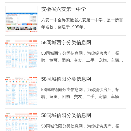
的广东省重点中学湛江第一中学主办。湛江市
学”校牌
一级中学。 湛江一中培才学校秉承湛江一中“以
安徽省六安第一中学
人为本，和谐发展，力求冒尖”的办学理念和科
六安一中全称安徽省六安第一中学，是一所百
学高效的管理模式，并结合实际，开拓创新。
年名校，创建于1905年。
学校校服与湛江一中本部校服相同，体现了一
中人的
58同城西宁分类信息网
58同城西宁分类信息网，为你提供房产、招
聘、黄页、团购、交友、二手、宠物、车辆、
周边游等海量分类信息，充分满足您免费查看/
发布信息的需求。西宁58同城，专业的分类信
58同城德阳分类信息网
息网。
58同城德阳分类信息网，为你提供房产、招
聘、黄页、团购、交友、二手、宠物、车辆、
周边游等海量分类信息，充分满足您免费查看/
发布信息的需求。德阳58同城，专业的分类信
58同城信阳分类信息网
息网。
58同城信阳分类信息网，为你提供房产、招