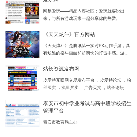
务是淘宝游戏交易平台的一大特色。交易模式
网易爱玩——精品内容社区；爱玩就要说出
以支付宝为担保形式进行。
来，与所有游戏玩家一起分享你的热爱。
《天天炫斗》官方网站
《天天炫斗》是腾讯第一实时PK动作手游，具
有炫酷的格斗画面和超爽快的打击手感。游戏
角色个性迥异、技能华丽酷炫，无限连击的全
屏大招，给人带来动作游戏巅峰体验。游戏中
站长资源发布网
有实时PK、公会争霸、组队闯关、语音聊天等
皮爱特互联网交易发布平台 ，皮爱特论坛 ，粉
多种好友互动玩法，还可变身成为BOSS、机
丝买卖 ，流量买卖 ，广告买卖 ，站长论坛 ，
甲击溃敌人。新版本将更新角色觉醒系统，焕
广告论坛 ，网络推广 ，推广论坛 ，皮爱特网
然一新的主角
络推广网
泰安市初中学业考试与高中段学校招生
管理平台
泰安市教育局主办