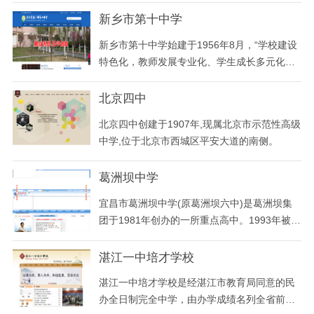
新乡市第十中学
新乡市第十中学始建于1956年8月，“学校建设
特色化，教师发展专业化、学生成长多元化，
学校管理精细化”正在逐渐成为十中办学之品
牌，并在走进新课程中放射出无限的魅力。目
北京四中
前，学校有55个教学班，在校学生3100多名，
北京四中创建于1907年,现属北京市示范性高级
在职教职工有226人，其中特级教师7人，高级
中学,位于北京市西城区平安大道的南侧。
教师89人，一级教师72人，研究生学历12名，
学历达标率
葛洲坝中学
宜昌市葛洲坝中学(原葛洲坝六中)是葛洲坝集
团于1981年创办的一所重点高中。1993年被湖
北省教委批准升格为省直属重点中学；2000年
被湖北省人民政府教育督导室、省教育厅命名
湛江一中培才学校
为“湖北省示范高中”。2006年，学校移交市教
湛江一中培才学校是经湛江市教育局同意的民
育局管理，更名为宜昌市第二十中学。2010年
办全日制完全中学，由办学成绩名列全省前茅
3月，市委编办同意学校增挂“宜昌市葛洲坝中