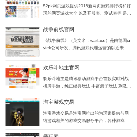
52pk网页游戏提供2018新网页游戏排行榜和好
玩的网页游戏大全,以及开服表、测试表等,是国
内专业的网页游戏攻略网站.
战争前线官网
《战争前线》（英文名：warface）是由德国cr
ytek公司研发、腾讯游戏代理运营的以近未来
为世界观的一款军事射击类网游，游戏采用cryt
ek自有的cryengine3引擎打造，通过特色鲜明
欢乐斗地主官网
的四种职业、持续更新的pve任务、独具匠心的
pvp模式及丰富的diy枪械改造系统，为玩家打
欢乐斗地主是腾讯移动游戏平台首款实时对战
造真实的战争场景。并结合aaa级包装质量的ai
棋牌手游，纯正经典玩法 丰富癞子玩法 刺激挑
与物理
战赛玩法，全民在线牌技PK；您可以与亿万游
戏玩家同桌竞技，还可以和好友拼倍数、拼财
淘宝游戏交易
富，在游戏中感受到无处不在的欢乐！
淘宝游戏交易是淘宝网推出的为玩家提供与网
络游戏相关的游戏交易服务平台，各种游戏
币、游戏装备、游戏账号、游戏点卡等在淘宝
游戏交易中心里应有尽有，安全快速的交易服
爱玩网