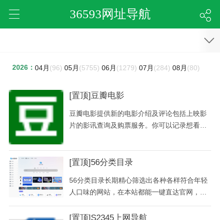
36593网址导航
2026：
04月
(96)
05月
(5755)
06月
(1279)
07月
(284)
08月
(80)
[置顶]豆瓣电影
豆瓣电影提供新的电影介绍及评论包括上映影
片的影讯查询及购票服务。你可以记录想看、
在看和看过的电影电视剧，顺便打分、写影
评。根据你的口味，豆瓣电影会推荐好电影给
你。
[置顶]56分类目录
56分类目录长期精心筛选出各种各样符合年轻
人口味的网站，在本站都能一键直达官网，为
广大的年轻人提供快捷有效的导航帮助，避免
了使用搜索引擎时信息纷杂，良莠不齐的问
[置顶]S2345上网导航