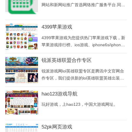
网站和新网站推广首选网络推广服务平台.同时
36593分类目录为大家提供国内外网址大全,整
理和收藏网站大全导航,您也可以到36593分类
目录免费发布自己的网站及网站相关信息!
4399苹果游戏
4399苹果游戏为您提供热门苹果游戏下载，新
苹果游戏排行榜、ios游戏、iphone6s/iphone5
s/4s/ipad游戏下载、ios游戏限时免费。更多好
玩的苹果游戏尽在4399手机游戏网。
锐派英雄联盟合作专区
锐派游戏网lol英雄联盟专区是腾讯中文官网合
作专区，我们提供新的lol英雄联盟英雄出装攻
略、lol英雄联盟符文模拟、lol英雄天赋模拟
器、lol游戏比赛资讯等一切和英雄联盟相关的
hao123游戏导航
新信息，我们坚决抵制lol英雄联盟外挂下载。
玩好游戏，上hao123，中国大游戏网址。
52pk网页游戏