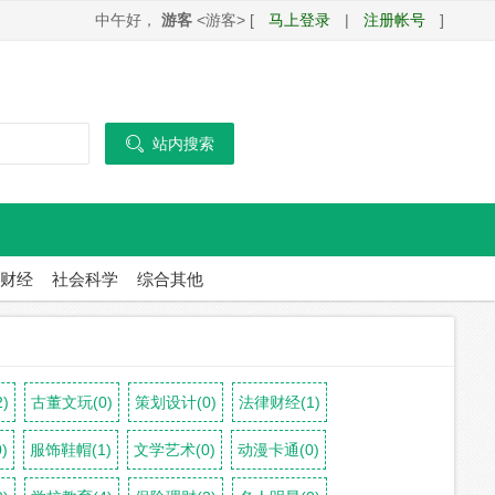
中午好，
游客
<游客> [
马上登录
|
注册帐号
]

站内搜索
财经
社会科学
综合其他
)
古董文玩(0)
策划设计(0)
法律财经(1)
)
服饰鞋帽(1)
文学艺术(0)
动漫卡通(0)