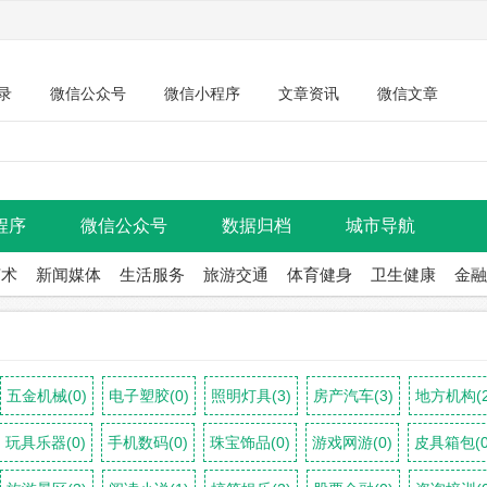
录
微信公众号
微信小程序
文章资讯
微信文章
程序
微信公众号
数据归档
城市导航
艺术
新闻媒体
生活服务
旅游交通
体育健身
卫生健康
金融
五金机械(0)
电子塑胶(0)
照明灯具(3)
房产汽车(3)
地方机构(2
玩具乐器(0)
手机数码(0)
珠宝饰品(0)
游戏网游(0)
皮具箱包(0