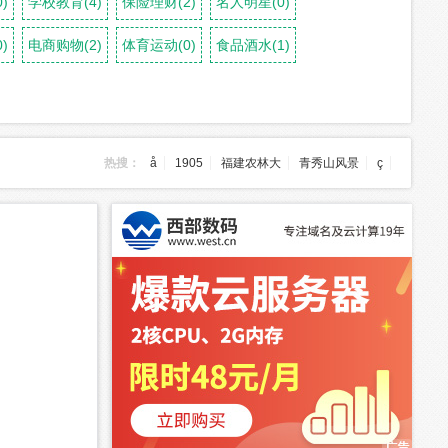
)
学校教育(4)
保险理财(2)
名人明星(0)
)
电商购物(2)
体育运动(0)
食品酒水(1)
热搜：
å
1905
福建农林大
青秀山风景
ç