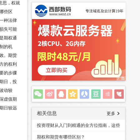
意思，权就
哪些区
一种法律
损失可能
是期权通
制的机
效。期货
方的权利
要的步骤
期日，投
波动较
深虚值期
期日较远
相关信息
更多
投资理财从入门到精通的全方位指南，这些
你要学会
期权和期货有哪些区别？