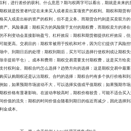
的权利，进行差价的获利。什么意思？期与权两字可以看出，期就是未来的
期权就是投资者约定在未来买入或者卖出某项资产的权利。期权和期货有
格买入或卖出标的资产的权利，但不是义务。而期货合约则是买卖双方的
资产。风险暴露：期权买方的风险限于支付的期权费，而期权卖方的潜在
的不利变动会直接影响盈亏。杠杆效应：期权和期货都提供杠杆效应，但
可能更高。交易目的：期权常被用于投机和对冲，因为它们提供了风险控
场中。到期日后的处理：期权到期后，买方可以选择行使权利或让期权失
除非提前平仓）。成本和费用：期权交易需要支付期权费，这是买方给卖
支付权利金。期权合约怎么选择？趋势方向的选择：这是期权交易中最重
购买认购期权还是认沽期权。合约的选择：期权合约有多个执行价格和到
例如，如果预期市场波动不大，可以选择实值或平值期权；如果预期市场
期权价格有显著影响。在波动率较高时，期权价格较贵，可能不适合买入
间价值的流失：期权的时间价值会随着到期日的临近而减少，因此选择到
权利金成本。