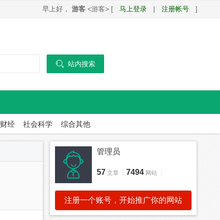
早上好，
游客
<游客> [
马上登录
|
注册帐号
]

站内搜索
财经
社会科学
综合其他
管理员
57
7494
文章
网站
注册一个账号，开始推广你的网站