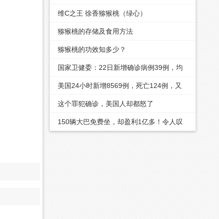
维C之王 徐香猕猴桃（绿心）
猕猴桃的存储及食用方法
猕猴桃的功效知多少？
国家卫健委：22日新增确诊病例39例，均
为境外输入
美国24小时新增8569例，死亡124例，又
两州成“重大灾区”
这个罪犯确诊，美国人却都怒了
150辆大巴免费坐，却盈利1亿多！令人叹
服的商业模式......