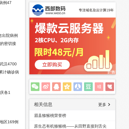
病例47
愈出院病例
察的密切接
汉4700
，累计确诊病
庆各1
相关信息
更多
眉县猕猴桃荣誉榜
地区169例
原生态有机猕猴桃——从田野直接到舌尖