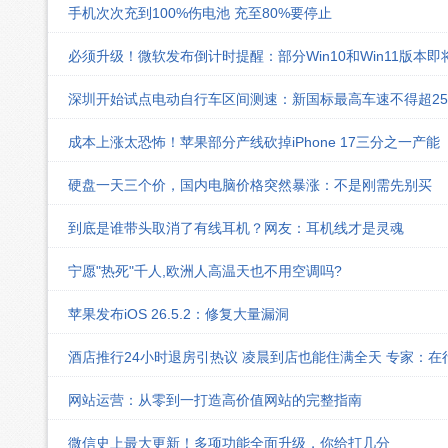
手机次次充到100%伤电池 充至80%要停止
必须升级！微软发布倒计时提醒：部分Win10和Win11版本
深圳开始试点电动自行车区间测速：新国标最高车速不得超25k
成本上涨太恐怖！苹果部分产线砍掉iPhone 17三分之一产能
硬盘一天三个价，国内电脑价格突然暴涨：不是刚需先别买
到底是谁带头取消了有线耳机？网友：耳机线才是灵魂
宁愿"热死"千人,欧洲人高温天也不用空调吗?
苹果发布iOS 26.5.2：修复大量漏洞
酒店推行24小时退房引热议 凌晨到店也能住满全天 专家：在
网站运营：从零到一打造高价值网站的完整指南
微信史上最大更新！多项功能全面升级，你给打几分