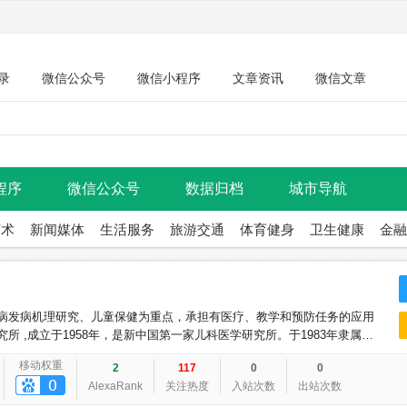
录
微信公众号
微信小程序
文章资讯
微信文章
程序
微信公众号
数据归档
城市导航
艺术
新闻媒体
生活服务
旅游交通
体育健身
卫生健康
金融
病发病机理研究、儿童保健为重点，承担有医疗、教学和预防任务的应用
 ,成立于1958年，是新中国第一家儿科医学研究所。于1983年隶属北
医院。1993年，在京郊顺义区组建“北京市
移动权重
2
117
0
0
AlexaRank
关注热度
入站次数
出站次数