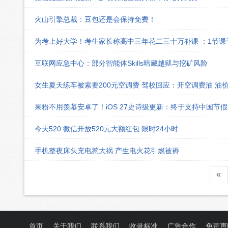
火山引擎总裁：豆包还是会保持免费！
为考上好大学！考生家长称高中三年花二三十万补课 ：1节
互联网应急中心：部分智能体Skills暗藏越狱与挖矿风险
女生夏天练车被索要200元空调费 驾校回应：开空调费油 油
果粉不用羡慕安卓了！iOS 27史诗级更新：终于支持中国节
今天520 微信开放520元大额红包 限时24小时
手机整夜床头充电惹大祸 产生电火花引燃被褥
«
首页
关于我们
联系我们
收录标准
广告合作
免责声