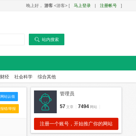
晚上好，
游客
<游客> [
马上登录
|
注册帐号
]

站内搜索
财经
社会科学
综合其他
管理员
网站认领
57
7494
文章
网站
报错/举报
注册一个账号，开始推广你的网站