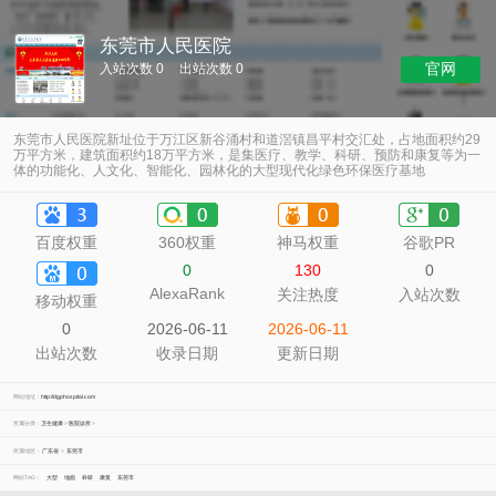
东莞市人民医院
官网
入站次数 0
出站次数 0
东莞市人民医院新址位于万江区新谷涌村和道滘镇昌平村交汇处，占地面积约29
万平方米，建筑面积约18万平方米，是集医疗、教学、科研、预防和康复等为一
体的功能化、人文化、智能化、园林化的大型现代化绿色环保医疗基地
百度权重
360权重
神马权重
谷歌PR
0
130
0
AlexaRank
关注热度
入站次数
移动权重
0
2026-06-11
2026-06-11
出站次数
收录日期
更新日期
网站地址：
http://dgphospital.com
所属分类：
卫生健康
>
医院诊所
>
所属地区：
广东省
>
东莞市
网站TAG：
大型
地面
科研
康复
东莞市