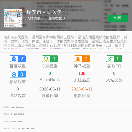
瑞安市人民医院
官网
入站次数 0
出站次数 0
瑞安市人民医院（温州医科大学附属第三医院）是瑞安地区规模大的集医疗、科
研、教学、预防、保健、康复于一体的大型综合性医院，是浙江省卫生厅核准的
综合性三级乙等医院。医院于2015年7月顺利通过国际医院评审（JCI）联合委
员会的评审。医院目前开放床位1800张，设有临床专业学科51个，病区44个，
拥有22张手术台
百度权重
360权重
神马权重
谷歌PR
0
135
0
AlexaRank
关注热度
入站次数
移动权重
0
2026-06-11
2026-06-11
出站次数
收录日期
更新日期
网站地址：
https://rahos.gov.cn
所属分类：
卫生健康
>
医院诊所
>
所属地区：
浙江省
>
温州市
网站TAG：
大型
大学
地区
科研
康复