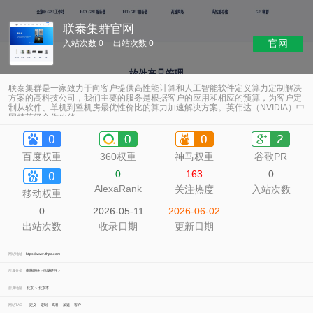
联泰集群官网
官网
入站次数 0
出站次数 0
联泰集群是一家致力于向客户提供高性能计算和人工智能软件定义算力定制解决
方案的高科技公司，我们主要的服务是根据客户的应用和相应的预算，为客户定
制从软件、单机到整机房最优性价比的算力加速解决方案。英伟达（NVIDIA）中
国精英级合作伙伴。
百度权重
360权重
神马权重
谷歌PR
0
163
0
AlexaRank
关注热度
入站次数
移动权重
0
2026-05-11
2026-06-02
出站次数
收录日期
更新日期
网站地址：
https://www.lthpc.com
所属分类：
电脑网络
>
电脑硬件
>
所属地区：
北京
>
北京市
网站TAG：
定义
定制
高科
加速
客户