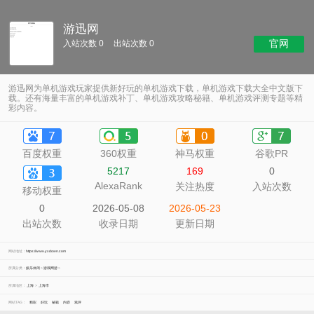
游迅网
官网
入站次数 0
出站次数 0
游迅网为单机游戏玩家提供新好玩的单机游戏下载，单机游戏下载大全中文版下
载。还有海量丰富的单机游戏补丁、单机游戏攻略秘籍、单机游戏评测专题等精
彩内容。
百度权重
360权重
神马权重
谷歌PR
5217
169
0
AlexaRank
关注热度
入站次数
移动权重
0
2026-05-08
2026-05-23
出站次数
收录日期
更新日期
网站地址：
https://www.yxdown.com
所属分类：
娱乐休闲
>
游戏网游
>
所属地区：
上海
>
上海市
网站TAG：
精彩
好玩
秘籍
内容
戏评