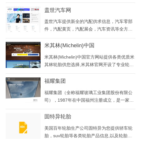
油,工程机械润滑油信息和润滑油销售、用油知
识。
盖世汽车网
盖世汽车提供新全的汽配供求信息，汽车零部
件，汽配黄页，汽配展会，汽车资讯等全方位
汽配专业信息。
米其林(Michelin)中国
米其林(Michelin)中国官方网站提供各类优质米
其林轮胎供您选择,米其林官网开设了专业轮胎
知识堂教您如何选购和保养轮胎,精心服务品质
打造顶级轮胎设备,一切尽在米其林(Michelin)
福耀集团
中国官方网站。
福耀集团（全称福耀玻璃工业集团股份有限公
司），1987年在中国福州注册成立，是一家专
业生产汽车安全玻璃和工业技术玻璃的中外合
资企业，也是名符其实的大型跨国工业集团。1
固特异轮胎
993年，福耀集团股票在上海证券交易所挂
美国百年轮胎生产公司固特异为您提供轿车轮
牌，成为中国同行业首家上市公司，股票简
胎，suv轮胎等各类轮胎产品信息,以及轮胎保
称：福耀玻璃，股票代码600660。